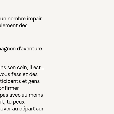
c un nombre impair
galement des
pagnon d'aventure
s son coin, il est…
vous fassiez des
rticipants et gens
onfirmer.
s pas avec au moins
rt, tu peux
ouver au départ sur