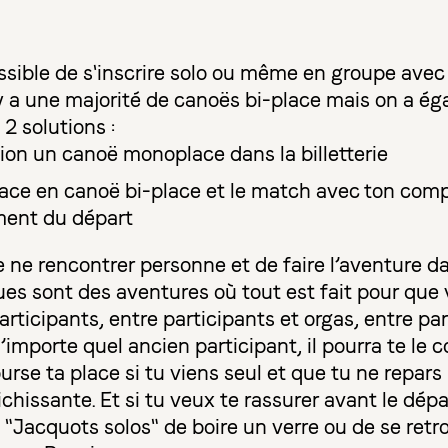
possible de s'inscrire solo ou même en groupe ave
l y a une majorité de canoës bi-place mais on a é
2 solutions :
ion un canoë monoplace dans la billetterie
lace en canoë bi-place et le match avec ton com
ment du départ
ne rencontrer personne et de faire l’aventure dan
es sont des aventures où tout est fait pour que 
articipants, entre participants et orgas, entre pa
’importe quel ancien participant, il pourra te le c
urse ta place si tu viens seul et que tu ne repar
chissante. Et si tu veux te rassurer avant le dépa
 "Jacquots solos" de boire un verre ou de se retr