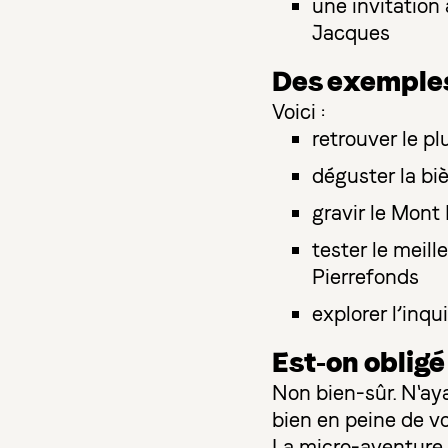
une invitation
Jacques
Des exemples
Voici :
retrouver le p
déguster la bi
gravir le Mont 
tester le meill
Pierrefonds
explorer l’inqu
Est-on obligé
Non bien-sûr. N'aya
bien en peine de v
La micro-aventure 