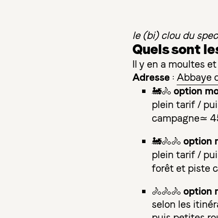
le (bi) clou du sp
Quels sont les
Il y en a moultes et
Adresse
:
Abbaye d
option mo
🚂🚴
plein tarif / pu
campagne≃ 45m
option 
🚂🚴🚴
plein tarif / pu
forêt et piste
option 
🚴🚴🚴
selon les itiné
puis petites r