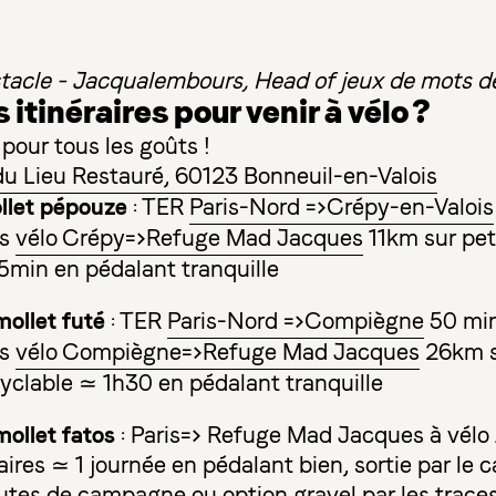
ectacle - Jacqualembours, Head of jeux de mots d
 itinéraires pour venir à vélo ?
 pour tous les goûts !
u Lieu Restauré, 60123 Bonneuil-en-Valois
llet pépouze
: TER
Paris-Nord =>Crépy-en-Valois
is
vélo Crépy=>Refuge Mad Jacques
11km sur pet
in en pédalant tranquille
mollet futé
: TER
Paris-Nord =>Compiègne
50 min
is
vélo Compiègne=>Refuge Mad Jacques
26km su
 cyclable ≃ 1h30 en pédalant tranquille
mollet fatos
: Paris=> Refuge Mad Jacques à vélo
raires ≃ 1 journée en pédalant bien, sortie par le 
outes de campagne ou option gravel par les trac