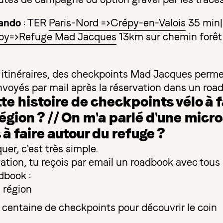
rando
: TER
Paris-Nord =>Crépy-en-Valois
35 min| 
épy=>Refuge Mad Jacques
13km sur chemin forêt
 itinéraires, des checkpoints Mad Jacques perme
 envoyés par mail après la réservation dans un road
tte histoire de checkpoints vélo à f
région ? // On m'a parlé d'une micr
 faire autour du refuge ?
quer, c'est très simple.
ation, tu reçois par email un roadbook avec tous 
dbook :
a région
e centaine de checkpoints pour découvrir le coin