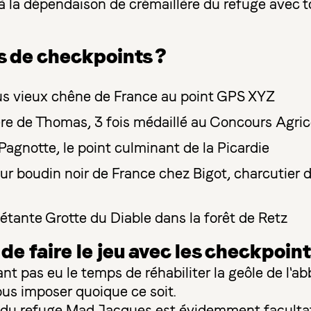
 à la dépendaison de crémaillère du refuge avec 
 de checkpoints ?
lus vieux chêne de France au point GPS XYZ
ère de Thomas, 3 fois médaillé au Concours Agric
Pagnotte, le point culminant de la Picardie
eur boudin noir de France chez Bigot, charcutier de
iétante Grotte du Diable dans la forêt de Retz
 de faire le jeu avec les checkpoint
nt pas eu le temps de réhabiliter la geôle de l'a
ous imposer quoique ce soit.
du refuge Mad Jacques est évidemment facultati