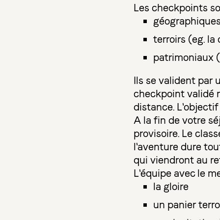
Les checkpoints so
géographiques 
terroirs (eg. l
patrimoniaux (e
Ils se valident pa
checkpoint validé r
distance. L'object
A la fin de votre s
provisoire. Le clas
l'aventure dure tou
qui viendront au re
L'équipe avec le mei
la gloire
un panier terr