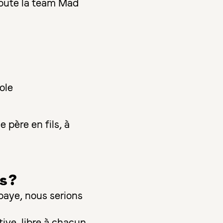
toute la team Mad
ole
 père en fils, à
s ?
bbaye, nous serions
ve, libre à chacun