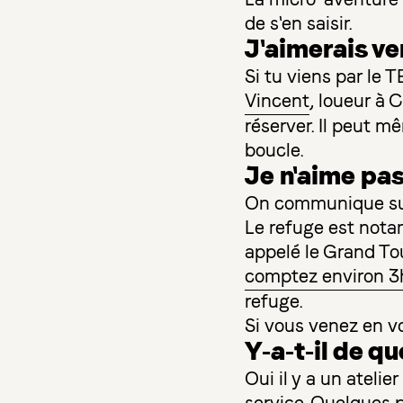
de s'en saisir.
J'aimerais ven
Si tu viens par le
Vincent
, loueur à 
réserver. Il peut m
boucle.
Je n'aime pas 
On communique sur 
Le refuge est notam
appelé le Grand Tou
comptez environ 3
refuge.
Si vous venez en voi
Y-a-t-il de qu
Oui il y a un atelie