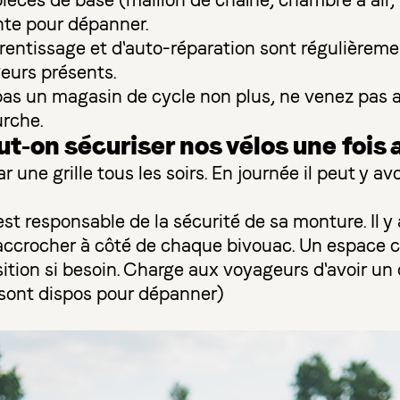
ièces de base (maillon de chaîne, chambre à air, 
nte pour dépanner.
rentissage et d'auto-réparation sont régulièreme
eurs présents.
pas un magasin de cycle non plus, ne venez pas a
urche.
on sécuriser nos vélos une fois a
r une grille tous les soirs. En journée il peut y av
t responsable de la sécurité de sa monture. Il y
l'accrocher à côté de chaque bivouac. Un espace 
ition si besoin. Charge aux voyageurs d'avoir u
sont dispos pour dépanner)