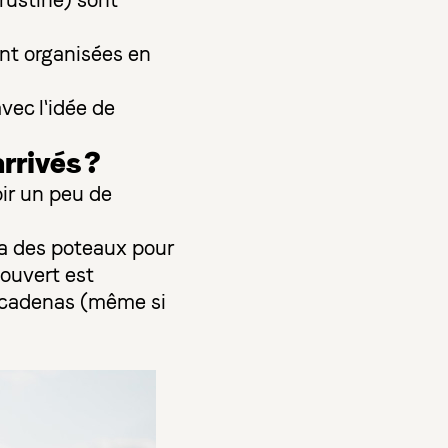
rustine) sont
nt organisées en
vec l'idée de
rrivés ?
oir un peu de
 a des poteaux pour
couvert est
n cadenas (même si