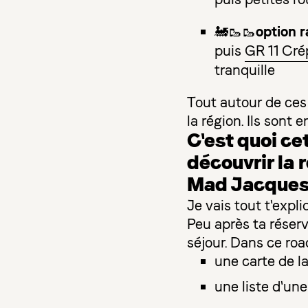
option 
🚂🥾🥾
puis
GR 11 Cr
tranquille
Tout autour de ces
la région. Ils sont
C'est quoi ce
découvrir la 
Mad Jacques à
Je vais tout t'expli
Peu après ta réserv
séjour. Dans ce roa
une carte de l
une liste d'un