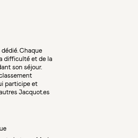
B dédié. Chaque
difficulté et de la
ant son séjour.
e classement
i participe et
 autres Jacquot.es
que