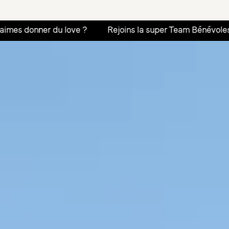
 love ?
Rejoins la super Team Bénévoles
Tu aimes p