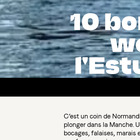
10 bo
w
l'Est
C’est un coin de Normandie
plonger dans la Manche. Un
bocages, falaises, marais e