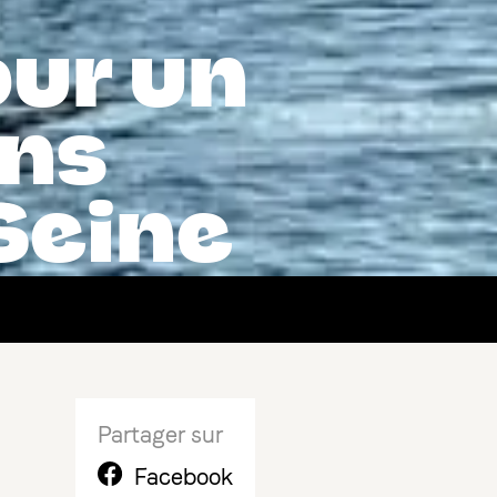
our un
ns
 Seine
Partager sur
Facebook