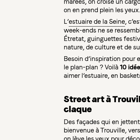
marées, on croise un cargo
on en prend plein les yeux.
L’
estuaire de la Seine
, c’e
week-ends ne se ressemblen
Étretat, guinguettes festiv
nature, de culture et de su
Besoin d’inspiration pour
10 idé
le plan-plan ? Voilà
aimer l’estuaire, en basket
Street art à Trouvi
claque
Des façades qui en jettent
bienvenue à Trouville, vers
on lève les yeux pour décou