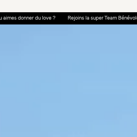
u love ?
Rejoins la super Team Bénévoles
Tu aimes