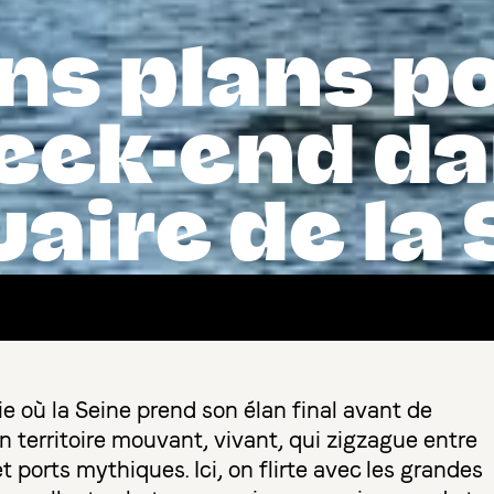
ns plans p
eek-end da
uaire de la
 où la Seine prend son élan final avant de
 territoire mouvant, vivant, qui zigzague entre
t ports mythiques. Ici, on flirte avec les grandes