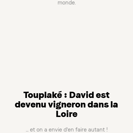
monde.
Touplaké : David est
devenu vigneron dans la
Loire
... et on a envie d'en faire autant !