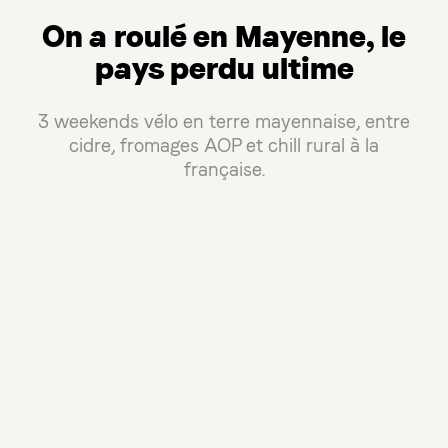
On a roulé en Mayenne, le
pays perdu ultime
3 weekends vélo en terre mayennaise, entre
cidre, fromages AOP et chill rural à la
française.