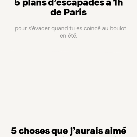
5 plans d’escapades à 1h
de Paris
... pour s'évader quand tu es coincé au boulot
en été.
5 choses que j’aurais aimé