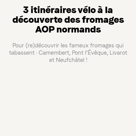
3 itinéraires vélo à la
découverte des fromages
AOP normands
Pour (re)découvrir les fameux fromages qui
tabassent : Camembert, Pont l’Évêque, Livarot
et Neufchâtel !